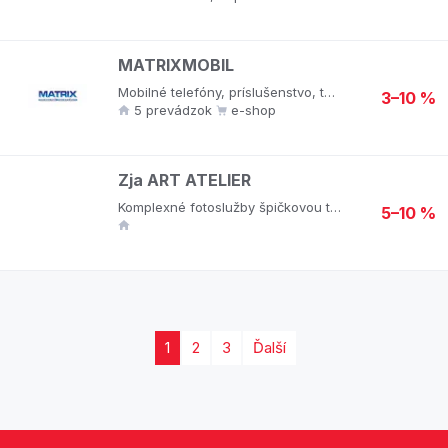
MATRIXMOBIL
Mobilné telefóny, príslušenstvo, tablety, NTB, príslušenstvo k PC, servis.
3–10 %
5 prevádzok
e-shop
Zja ART ATELIER
Komplexné fotoslužby špičkovou technológiou Hasselblad a Canon, možnosť mobilného využitia v teréne, stylingové a vizážistické služby, postprodukcia fotografií.
5–10 %
1
2
3
Ďalší