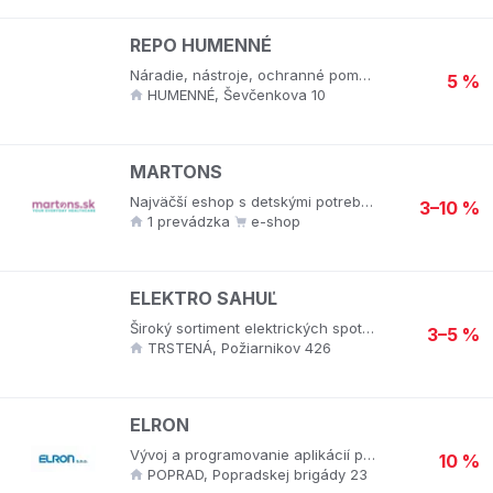
REPO HUMENNÉ
Náradie, nástroje, ochranné pomôcky, elektronáradie, záhradná technika, spojovací materiál, maliarske potreby.
5 %
HUMENNÉ, Ševčenkova 10
MARTONS
Najväčší eshop s detskými potrebami, starostlivosťou o dieťa a drogériou! Široká ponuka silikónových doplnkov pre kŕmenie vašich najmenších, detského oblečenia, zariadenie detskej izbičky a komplet výbava na cestovanie s deťmi. Okrem toho sú v ponuke zdravotnícke potreby aj spotrebá elektronika.
3–10 %
1 prevádzka
e-shop
ELEKTRO SAHUĽ
Široký sortiment elektrických spotrebičov, odborné poradenstvo.
3–5 %
TRSTENÁ, Požiarnikov 426
ELRON
Vývoj a programovanie aplikácií pre PLC, vizualizácia technologických procesov, komplexné inžinierske služby v oblasti priemyselnej automatizácie.
10 %
POPRAD, Popradskej brigády 23