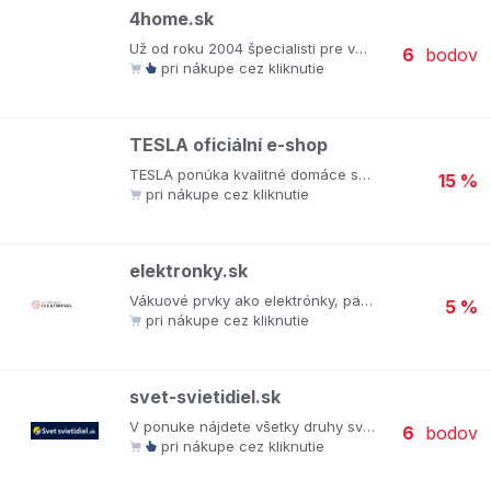
4home.sk
Už od roku 2004 špecialisti pre váš dom, byt a záhradu, prinášajú originálny aj praktický tovar pre každého. Vyberať môžete zo štýlového bytového textilu, originálnych bytových dekorácií a doplnkov, moderného vybavenia kuchyne a jedálne i nenahraditeľných pomocníkov a techniku do záhrady či dielne.
6
bodov
pri nákupe cez kliknutie
TESLA oficiální e-shop
TESLA ponúka kvalitné domáce spotrebiče – robotické vysávače, multimediálne centrá, set-top boxy, multifunkčné tlakové hrnce, fritézy, GSM alarm a ďalšie.
15 %
pri nákupe cez kliknutie
elektronky.sk
Vákuové prvky ako elektrónky, pätice a kondenzátory.
5 %
pri nákupe cez kliknutie
svet-svietidiel.sk
V ponuke nájdete všetky druhy svietidiel a osvetlenia do exteriéru aj interiéru. Konkrétne sa jedná o produkty od výrobcov BRILUM, DALEN, EGLO, ESEO, FARO BARCELONA, GLOBO, GREENLUX, HADEX, IDEAL LUX, JUPITER, KEMAR, LEDKO, LIRIO, LUCIDE, LUXERA, MASSIVE, NARVA, PANLUX, PAUL , RABALUX, SKOFF, STEINEL, TOPLIGHT A WOFI a ďalšie. Okrem najrôznejších typov svietidiel ponúkame elektromateriál, svetelné zdroje. Ponuku sme teraz rozšírili napríklad o solárne panely, veci do domácnosti, myslíme aj na našich najmenších a miláčikov. Najobľúbenejšie a najlepšie svietidlá ponúkame vždy za zvýhodnené ceny, ku ktorým navyše ponúkame garanciu ceny.
6
bodov
pri nákupe cez kliknutie