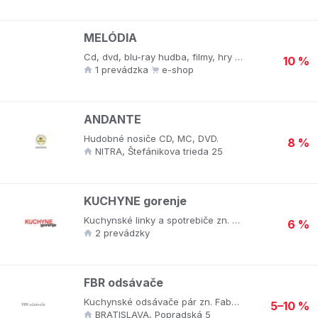
MELÓDIA
Cd, dvd, blu-ray hudba, filmy, hry na playstation.
10 %
1 prevádzka
e-shop
ANDANTE
Hudobné nosiče CD, MC, DVD.
8 %
NITRA, Štefánikova trieda 25
KUCHYNE gorenje
Kuchynské linky a spotrebiče zn. GORENJE.
6 %
2 prevádzky
FBR odsávače
Kuchynské odsávače pár zn. Faber, Elika a Kluge.
5–10 %
BRATISLAVA, Popradská 5