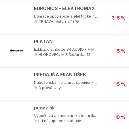
EURONICS - ELEKTROMAX
Domáce spotrebiče a elektrické ručné náradie, počítače, spotrebná elektronika a elektrospotrebiče.
3–5 %
TRNAVA, Veterná 18/G
PLATAN
Exkluz. distribútor SR AUDIO - HIFI zn. AUDIO PHYSIC, CLEARAUDIO, CARDAS, NEOTECH, VADENHUL, VELODYNE, PRIMARE, EPOS, CREEK, AVALON, AYRE, ACOUSTIC ENERGY, ISOTEK, CARY AUDIO, FINITE ELEMENTE, JEFF ROWLAND, SHUNYATA RESEARCH.
5 %
HLOHOVEC, M.R.Štefánika 12
PREDAJŇA FRANTIŠEK
Náboženská literatúra, upomienkové náboženské predmety, CD a DVD nosiče, drevorezby, ikony, obrazy a iné.
5 %
3 prevádzky
pegaz.sk
Výpočtová a kancelárska technika.
10 %
pri nákupe cez kliknutie