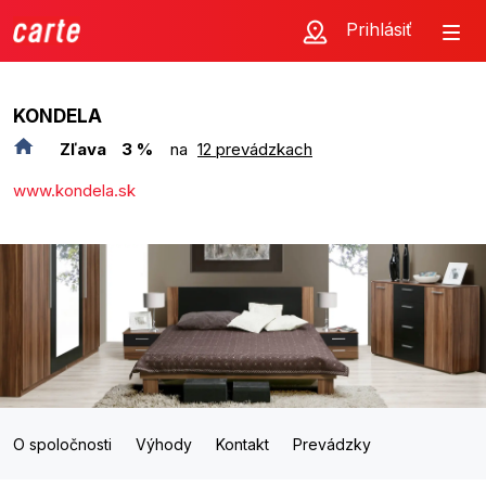
Prihlásiť
KONDELA
Zľava
3 %
na
12 prevádzkach
www.kondela.sk
O spoločnosti
Výhody
Kontakt
Prevádzky