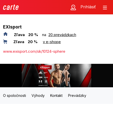
Prihlásiť
EXIsport
Zľava
20 %
na
20 prevádzkach
Zľava
20 %
v e-shope
www.exisport.com/sk/10124-sphere
O spoločnosti
Výhody
Kontakt
Prevádzky