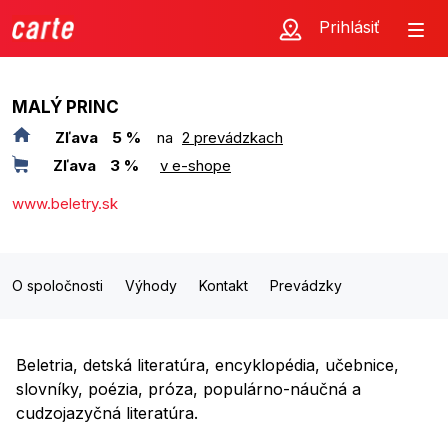
Prihlásiť
MALÝ PRINC
Zľava
5 %
na
2 prevádzkach
Zľava
3 %
v e-shope
www.beletry.sk
O spoločnosti
Výhody
Kontakt
Prevádzky
Beletria, detská literatúra, encyklopédia, učebnice,
slovníky, poézia, próza, populárno-náučná a
cudzojazyčná literatúra.