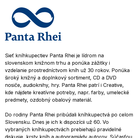
Sieť kníhkupectiev Panta Rhei je lídrom na
slovenskom knižnom trhu a ponúka zážitky i
vzdelanie prostredníctvom kníh už 30 rokov. Ponúka
široký knižný a doplnkový sortiment, CD a DVD
nosiče, audioknihy, hry. Panta Rhei patrí i Creative,
kde nájdete kreatívne potreby, napr. farby, umelecké
predmety, ozdobný obalový materiál.
Do rodiny Panta Rhei pribúdali kníhkupectvá po celom
Slovensku. Dnes je ich k dispozícii už 60. Vo
vybraných kníhkupectvách prebiehajú pravidelné
diskusie, krsty kníh a autogramiády autorov. Súčasťou