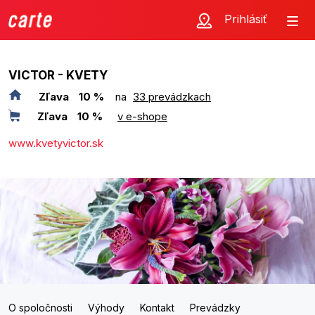
Prihlásiť
VICTOR - KVETY
Zľava
10 %
na
33 prevádzkach
Zľava
10 %
v e-shope
www.kvetyvictor.sk
O spoločnosti
Výhody
Kontakt
Prevádzky