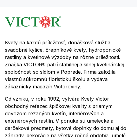
Kvety na každú príležitosť, donášková služba,
svadobné kytice, črepníkové kvety, hydroponické
rastliny a kvetinové výzdoby na rôzne príležitosti.
Značka VICTOR® patrí stabilnej a silnej kvetinárskej
spoločnosti so sídlom v Poprade. Firma založila
vlastnú súkromnú floristickú školu a vydáva
zákaznícky magazín Victoroviny.
Od vzniku, v roku 1992, vytvára Kvety Victor
obchodný reťazec špičkovej kvality s priamym
dovozom rezaných kvetín, interiérových a
exteriérových rastlín. V ponuke sú umelecké a
darčekové predmety, bytové doplnky do domu aj do
záhrady, dekorácie na všetky ročné obdobia, umelé