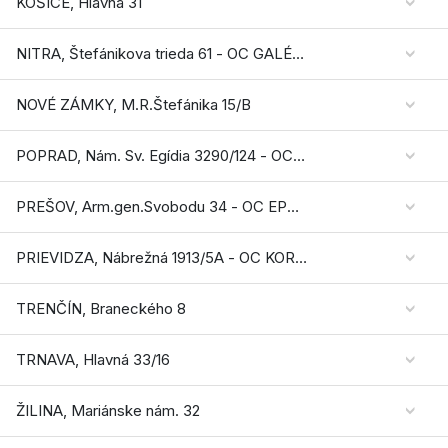
KOŠICE, Hlavná 31
NITRA, Štefánikova trieda 61 - OC GALÉRIA MLYNY
NOVÉ ZÁMKY, M.R.Štefánika 15/B
POPRAD, Nám. Sv. Egídia 3290/124 - OC FORUM
PREŠOV, Arm.gen.Svobodu 34 - OC EPERIA
PRIEVIDZA, Nábrežná 1913/5A - OC KORZO
TRENČÍN, Braneckého 8
TRNAVA, Hlavná 33/16
ŽILINA, Mariánske nám. 32