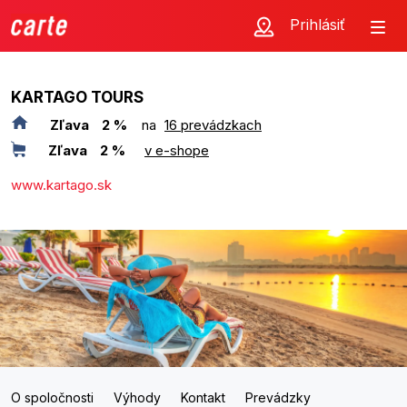
Prihlásiť
KARTAGO TOURS
Zľava
2 %
na
16 prevádzkach
Zľava
2 %
v e-shope
www.kartago.sk
O spoločnosti
Výhody
Kontakt
Prevádzky